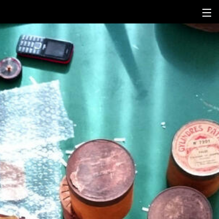
fr
en