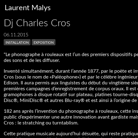
Laurent Malys
Dj Charles Cros
06.11.2015
installation
exposition
"Le phonographe à rouleaux est l’un des premiers dispositifs p
des sons et de les diffuser.
Inventé simultanément, durant l’année 1877, par le poète et i
Cros (sous le nom de «Paléophone») et par le célèbre ingénie
Edison. Il aura permis aux linguistes du début du vingtième sièc
premières campagnes d’enregistrement de corpus oraux. Il est 
gramophones à disque rotatif sur plateau, platines tourne-dis
Disc®, MiniDisc® et autres Blu-ray® et est ainsi à l’origine de 
182 ans après l’invention du phonographe à rouleaux, cette in
public d’expérimenter une autre innovation avant gardiste ma
Cros : le stratching ou turntablism.
Cette pratique musicale aujourd’hui désuète, qui reste pratiq