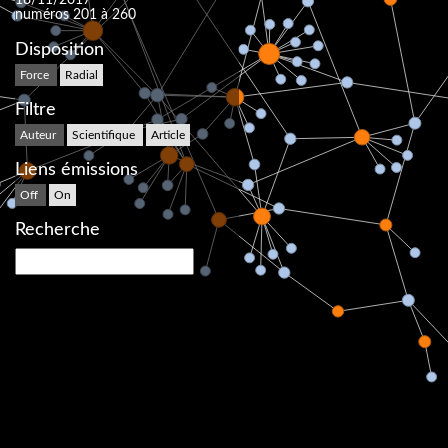
numéros 201 à 260
Disposition
Force
Radial
Filtre
Auteur
Scientifique
Article
Liens émissions
Off
On
Recherche