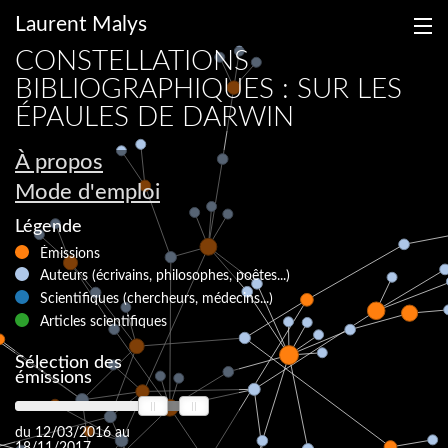
Laurent Malys
CONSTELLATIONS
BIBLIOGRAPHIQUES : SUR LES
ÉPAULES DE DARWIN
À propos
Mode d'emploi
fr
en
Légende
Émissions
Auteurs (écrivains, philosophes, poêtes...)
Scientifiques (chercheurs, médecins...)
Articles scientifiques
Sélection des
émissions
du 12/03/2016 au
18/11/2017