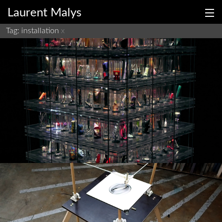
Laurent Malys
Tag: installation
x
1000
Un tour du monde et 1000 objets
fr
en
exposition
installation
electronique
Un Harmonographe
Un harmonographe en bois