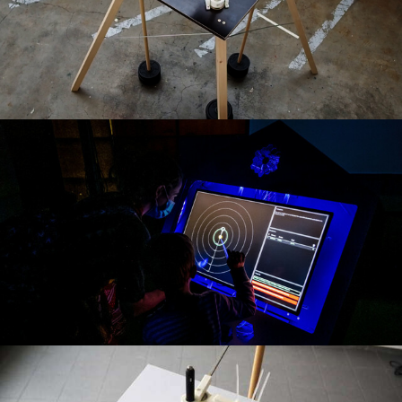
fabrication
installation
Le Télescope Harmonique
Un jeu collaboratif et musical pour partir à la découverte
d'exoplanêtes
installation
Résidence à l'Université du Havre