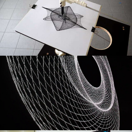
résidence
installation
exposition
Near Miss Harmony au Printemps de
Bourges
installation
exposition