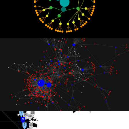
web
dataviz
Wikifémia : La réseau des computer
grrrls
web
performance
dataviz
Onirama