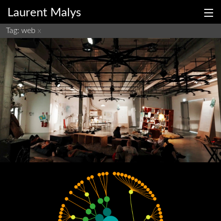
Laurent Malys
Tag: web
x
La Rivière des Voix
fr
en
exposition
dataviz
web
Le Catalogue des Solutions Fondées sur
la Nature