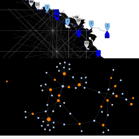
web
dataviz
Constellation bibliographique : sur les
épaules de Darwin
web
dataviz